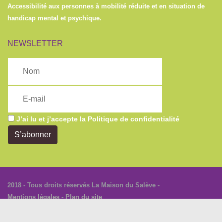
Accessibilité aux personnes à mobilité réduite et en situation de
handicap mental et psychique.
NEWSLETTER
J’ai lu et j’accepte la
Politique de confidentialité
S’abonner
2018 - Tous droits réservés La Maison du Salève -
Mentions légales
-
Plan du site
Site réalisé avec
par globuleWEB