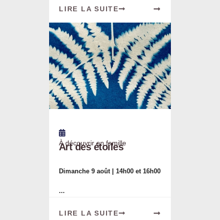
LIRE LA SUITE
À découvrir en famille
Art des étoiles
Dimanche 9 août | 14h00 et 16h00
...
LIRE LA SUITE