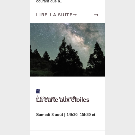
courant due à...
LIRE LA SUITE
À découvrir en famille
La carte aux étoiles
Samedi 8 août | 14h30, 15h30 et
...