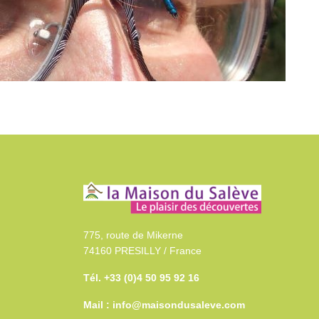
775, route de Mikerne
74160 PRESILLY / France
Tél. +33 (0)4 50 95 92 16
Mail : info@maisondusaleve.com