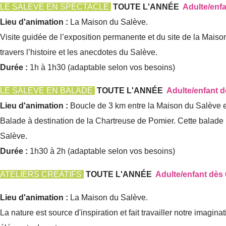
LE SALEVE EN SPECTACLE
TOUTE L'ANNÉE
Adulte/enfa
Lieu d'animation :
La Maison du Salève.
Visite guidée de l’exposition permanente et du site de la Maison 
travers l’histoire et les anecdotes du Salève.
Durée :
1h à 1h30 (adaptable selon vos besoins)
LE SALEVE EN BALADE
TOUTE L'ANNÉE
Adulte/enfant d
Lieu d'animation :
Boucle de 3 km entre la Maison du Salève e
Balade à destination de la Chartreuse de Pomier. Cette balade p
Salève.
Durée :
1h30 à 2h (adaptable selon vos besoins)
ATELIERS CREATIFS
TOUTE L'ANNÉE
Adulte/enfant dès
Lieu d'animation :
La Maison du Salève.
La nature est source d'inspiration et fait travailler notre imagina